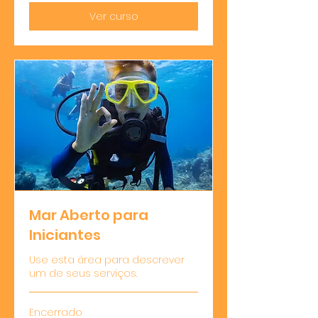
Ver curso
Mar Aberto para
Iniciantes
Use esta área para descrever
um de seus serviços.
Encerrado