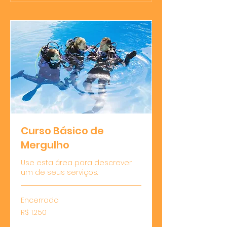
Curso Básico de
Mergulho
Use esta área para descrever
um de seus serviços.
Encerrado
1.250
R$ 1.250
Reais
brasileiros